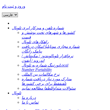
ورود و ثبت نام
شماره تلفن و میزکار ابری تلوبال
کشورها و شهرهای تحت پوشش و
قیمت
راهکارهای تلوبال
شماره مجازی موبایل
با امکان دریافت
پیامک رایگان
نرم‌افزار تلوبال
ویندوز / مکینتاش /
اندروید / آیفون
Local
پورتینگ شماره به تلوبال
Number Portability
نرخ مکالمات بین المللی
مدارک مورد نیاز دریافت شماره
تلفن
فقط برای برخی کشورها
سئوالات متداول
لطفا مطالعه نمایید
تلوبال
درباره ما
تماس با ما