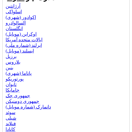
آرژانتین
اسلواکی
اکوادور (شهری)
السالوادرو
انگلستان
اوکراین (موبایل)
ایالات متحده آمریکا
ایرلند (شماره ملی)
ایسلند (موبایل)
برزیل
بلاروس
بنین
پاناما (شهری)
پورتوریکو
تایوان
جامایکا
جمهوری چک
جمهوری دومنیکن
دانمارک (شماره موبایل)
سوئد
شیلی
فنلاند
کانادا