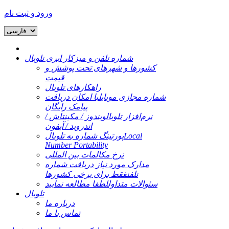
ورود و ثبت نام
شماره تلفن و میزکار ابری تلوبال
کشورها و شهرهای تحت پوشش و
قیمت
راهکارهای تلوبال
شماره مجازی موبایل
با امکان دریافت
پیامک رایگان
نرم‌افزار تلوبال
ویندوز / مکینتاش /
اندروید / آیفون
Local
پورتینگ شماره به تلوبال
Number Portability
نرخ مکالمات بین المللی
مدارک مورد نیاز دریافت شماره
تلفن
فقط برای برخی کشورها
سئوالات متداول
لطفا مطالعه نمایید
تلوبال
درباره ما
تماس با ما