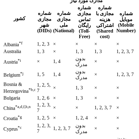
مدارک مورد نیاز
شماره
شماره
شماره
شماره
شماره
مجازی با
مجازی
کشور
مجازی
مجازی
موبایل
هزینه
تماس
(Mobile
ملی
شهر
اشتراکی
رایگان
(DIDs)
(National)
Number)
(Toll-
(Shared
Free)
cost)
*f
1, 2, 3
×
×
×
×
Albania
Australia
1, 3
×
1, 3
1, 3
1, 2, 3, 7
بدون
*i
×
1, 4
×
×
Austria
مدرک
بدون
*j
1, 5
1, 4
×
1, 2, 3, 7
Belgium
مدرک
Bosnia &
1, 2, 5,
×
1, 3
×
×
*b,c
7
Herzegovina
Bulgaria
1, 2, 6
×
1, 3
×
×
1, 2, 3,
*a,d,f,h,n
×
×
1, 2, 3, 7
×
China
7
*g
1, 2, 5
×
1, 2, 4
×
×
Croatia
بدون
1, 2, 3,
*c
1, 2, 3, 7
×
×
Cyprus
7
مدرک
بدون