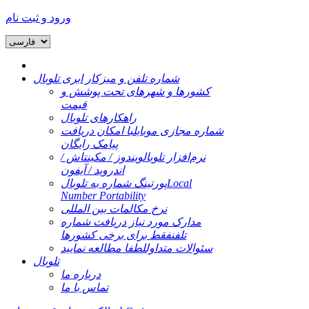
ورود و ثبت نام
شماره تلفن و میزکار ابری تلوبال
کشورها و شهرهای تحت پوشش و
قیمت
راهکارهای تلوبال
شماره مجازی موبایل
با امکان دریافت
پیامک رایگان
نرم‌افزار تلوبال
ویندوز / مکینتاش /
اندروید / آیفون
Local
پورتینگ شماره به تلوبال
Number Portability
نرخ مکالمات بین المللی
مدارک مورد نیاز دریافت شماره
تلفن
فقط برای برخی کشورها
سئوالات متداول
لطفا مطالعه نمایید
تلوبال
درباره ما
تماس با ما