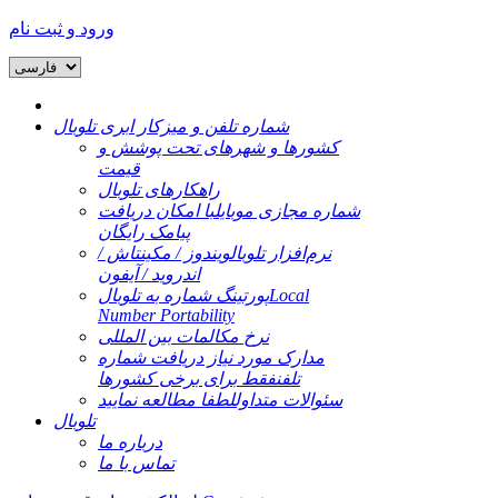
ورود و ثبت نام
شماره تلفن و میزکار ابری تلوبال
کشورها و شهرهای تحت پوشش و
قیمت
راهکارهای تلوبال
شماره مجازی موبایل
با امکان دریافت
پیامک رایگان
نرم‌افزار تلوبال
ویندوز / مکینتاش /
اندروید / آیفون
Local
پورتینگ شماره به تلوبال
Number Portability
نرخ مکالمات بین المللی
مدارک مورد نیاز دریافت شماره
تلفن
فقط برای برخی کشورها
سئوالات متداول
لطفا مطالعه نمایید
تلوبال
درباره ما
تماس با ما