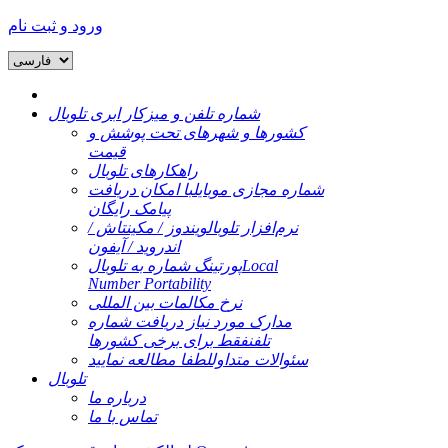
ورود و ثبت نام
شماره تلفن و میزکار ابری تلوبال
کشورها و شهرهای تحت پوشش و
قیمت
راهکارهای تلوبال
شماره مجازی موبایل
با امکان دریافت
پیامک رایگان
نرم‌افزار تلوبال
ویندوز / مکینتاش /
اندروید / آیفون
Local
پورتینگ شماره به تلوبال
Number Portability
نرخ مکالمات بین المللی
مدارک مورد نیاز دریافت شماره
تلفن
فقط برای برخی کشورها
سئوالات متداول
لطفا مطالعه نمایید
تلوبال
درباره ما
تماس با ما