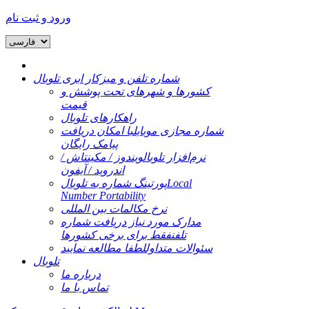
ورود و ثبت نام
شماره تلفن و میزکار ابری تلوبال
کشورها و شهرهای تحت پوشش و
قیمت
راهکارهای تلوبال
شماره مجازی موبایل
با امکان دریافت
پیامک رایگان
نرم‌افزار تلوبال
ویندوز / مکینتاش /
اندروید / آیفون
Local
پورتینگ شماره به تلوبال
Number Portability
نرخ مکالمات بین المللی
مدارک مورد نیاز دریافت شماره
تلفن
فقط برای برخی کشورها
سئوالات متداول
لطفا مطالعه نمایید
تلوبال
درباره ما
تماس با ما