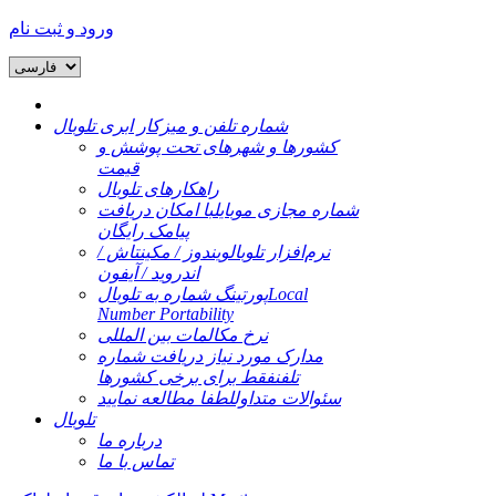
ورود و ثبت نام
شماره تلفن و میزکار ابری تلوبال
کشورها و شهرهای تحت پوشش و
قیمت
راهکارهای تلوبال
شماره مجازی موبایل
با امکان دریافت
پیامک رایگان
نرم‌افزار تلوبال
ویندوز / مکینتاش /
اندروید / آیفون
Local
پورتینگ شماره به تلوبال
Number Portability
نرخ مکالمات بین المللی
مدارک مورد نیاز دریافت شماره
تلفن
فقط برای برخی کشورها
سئوالات متداول
لطفا مطالعه نمایید
تلوبال
درباره ما
تماس با ما