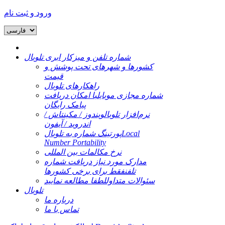
ورود و ثبت نام
شماره تلفن و میزکار ابری تلوبال
کشورها و شهرهای تحت پوشش و
قیمت
راهکارهای تلوبال
شماره مجازی موبایل
با امکان دریافت
پیامک رایگان
نرم‌افزار تلوبال
ویندوز / مکینتاش /
اندروید / آیفون
Local
پورتینگ شماره به تلوبال
Number Portability
نرخ مکالمات بین المللی
مدارک مورد نیاز دریافت شماره
تلفن
فقط برای برخی کشورها
سئوالات متداول
لطفا مطالعه نمایید
تلوبال
درباره ما
تماس با ما