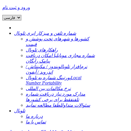
ورود و ثبت نام
شماره تلفن و میزکار ابری تلوبال
کشورها و شهرهای تحت پوشش و
قیمت
راهکارهای تلوبال
شماره مجازی موبایل
با امکان دریافت
پیامک رایگان
نرم‌افزار تلوبال
ویندوز / مکینتاش /
اندروید / آیفون
Local
پورتینگ شماره به تلوبال
Number Portability
نرخ مکالمات بین المللی
مدارک مورد نیاز دریافت شماره
تلفن
فقط برای برخی کشورها
سئوالات متداول
لطفا مطالعه نمایید
تلوبال
درباره ما
تماس با ما