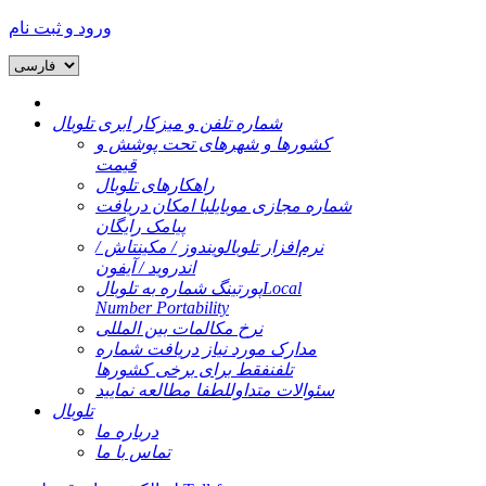
ورود و ثبت نام
شماره تلفن و میزکار ابری تلوبال
کشورها و شهرهای تحت پوشش و
قیمت
راهکارهای تلوبال
شماره مجازی موبایل
با امکان دریافت
پیامک رایگان
نرم‌افزار تلوبال
ویندوز / مکینتاش /
اندروید / آیفون
Local
پورتینگ شماره به تلوبال
Number Portability
نرخ مکالمات بین المللی
مدارک مورد نیاز دریافت شماره
تلفن
فقط برای برخی کشورها
سئوالات متداول
لطفا مطالعه نمایید
تلوبال
درباره ما
تماس با ما