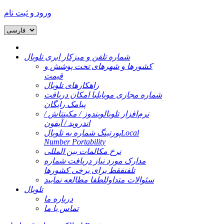
ورود و ثبت نام
شماره تلفن و میزکار ابری تلوبال
کشورها و شهرهای تحت پوشش و
قیمت
راهکارهای تلوبال
شماره مجازی موبایل
با امکان دریافت
پیامک رایگان
نرم‌افزار تلوبال
ویندوز / مکینتاش /
اندروید / آیفون
Local
پورتینگ شماره به تلوبال
Number Portability
نرخ مکالمات بین المللی
مدارک مورد نیاز دریافت شماره
تلفن
فقط برای برخی کشورها
سئوالات متداول
لطفا مطالعه نمایید
تلوبال
درباره ما
تماس با ما