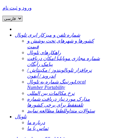
ورود و ثبت نام
شماره تلفن و میزکار ابری تلوبال
کشورها و شهرهای تحت پوشش و
قیمت
راهکارهای تلوبال
شماره مجازی موبایل
با امکان دریافت
پیامک رایگان
نرم‌افزار تلوبال
ویندوز / مکینتاش /
اندروید / آیفون
Local
پورتینگ شماره به تلوبال
Number Portability
نرخ مکالمات بین المللی
مدارک مورد نیاز دریافت شماره
تلفن
فقط برای برخی کشورها
سئوالات متداول
لطفا مطالعه نمایید
تلوبال
درباره ما
تماس با ما