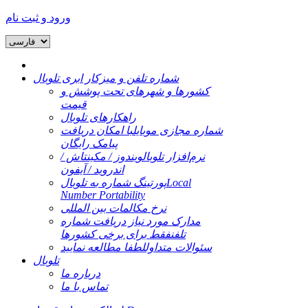
ورود و ثبت نام
شماره تلفن و میزکار ابری تلوبال
کشورها و شهرهای تحت پوشش و
قیمت
راهکارهای تلوبال
شماره مجازی موبایل
با امکان دریافت
پیامک رایگان
نرم‌افزار تلوبال
ویندوز / مکینتاش /
اندروید / آیفون
Local
پورتینگ شماره به تلوبال
Number Portability
نرخ مکالمات بین المللی
مدارک مورد نیاز دریافت شماره
تلفن
فقط برای برخی کشورها
سئوالات متداول
لطفا مطالعه نمایید
تلوبال
درباره ما
تماس با ما