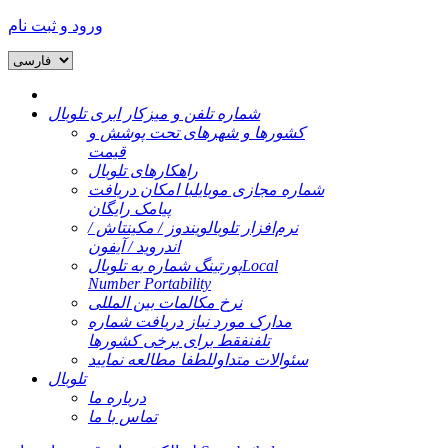
ورود و ثبت نام
شماره تلفن و میزکار ابری تلوبال
کشورها و شهرهای تحت پوشش و
قیمت
راهکارهای تلوبال
شماره مجازی موبایل
با امکان دریافت
پیامک رایگان
نرم‌افزار تلوبال
ویندوز / مکینتاش /
اندروید / آیفون
Local
پورتینگ شماره به تلوبال
Number Portability
نرخ مکالمات بین المللی
مدارک مورد نیاز دریافت شماره
تلفن
فقط برای برخی کشورها
سئوالات متداول
لطفا مطالعه نمایید
تلوبال
درباره ما
تماس با ما