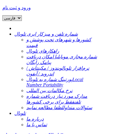
ورود و ثبت نام
شماره تلفن و میزکار ابری تلوبال
کشورها و شهرهای تحت پوشش و
قیمت
راهکارهای تلوبال
شماره مجازی موبایل
با امکان دریافت
پیامک رایگان
نرم‌افزار تلوبال
ویندوز / مکینتاش /
اندروید / آیفون
Local
پورتینگ شماره به تلوبال
Number Portability
نرخ مکالمات بین المللی
مدارک مورد نیاز دریافت شماره
تلفن
فقط برای برخی کشورها
سئوالات متداول
لطفا مطالعه نمایید
تلوبال
درباره ما
تماس با ما