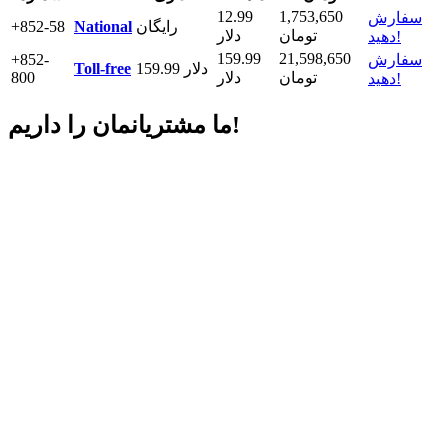
12.99
1,753,650
سفارش
رایگان
National
+852-58
تومان
دلار
دهید!
159.99
21,598,650
سفارش
+852-
159.99 دلار
Toll-free
تومان
دلار
800
دهید!
داریم!
ما مشتریانمان را