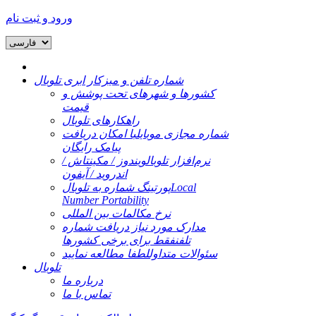
ورود و ثبت نام
شماره تلفن و میزکار ابری تلوبال
کشورها و شهرهای تحت پوشش و
قیمت
راهکارهای تلوبال
شماره مجازی موبایل
با امکان دریافت
پیامک رایگان
نرم‌افزار تلوبال
ویندوز / مکینتاش /
اندروید / آیفون
Local
پورتینگ شماره به تلوبال
Number Portability
نرخ مکالمات بین المللی
مدارک مورد نیاز دریافت شماره
تلفن
فقط برای برخی کشورها
سئوالات متداول
لطفا مطالعه نمایید
تلوبال
درباره ما
تماس با ما