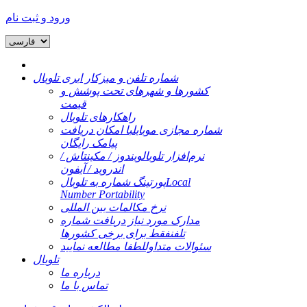
ورود و ثبت نام
شماره تلفن و میزکار ابری تلوبال
کشورها و شهرهای تحت پوشش و
قیمت
راهکارهای تلوبال
شماره مجازی موبایل
با امکان دریافت
پیامک رایگان
نرم‌افزار تلوبال
ویندوز / مکینتاش /
اندروید / آیفون
Local
پورتینگ شماره به تلوبال
Number Portability
نرخ مکالمات بین المللی
مدارک مورد نیاز دریافت شماره
تلفن
فقط برای برخی کشورها
سئوالات متداول
لطفا مطالعه نمایید
تلوبال
درباره ما
تماس با ما