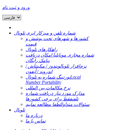
ورود و ثبت نام
شماره تلفن و میزکار ابری تلوبال
کشورها و شهرهای تحت پوشش و
قیمت
راهکارهای تلوبال
شماره مجازی موبایل
با امکان دریافت
پیامک رایگان
نرم‌افزار تلوبال
ویندوز / مکینتاش /
اندروید / آیفون
Local
پورتینگ شماره به تلوبال
Number Portability
نرخ مکالمات بین المللی
مدارک مورد نیاز دریافت شماره
تلفن
فقط برای برخی کشورها
سئوالات متداول
لطفا مطالعه نمایید
تلوبال
درباره ما
تماس با ما