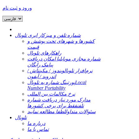
ورود و ثبت نام
شماره تلفن و میزکار ابری تلوبال
کشورها و شهرهای تحت پوشش و
قیمت
راهکارهای تلوبال
شماره مجازی موبایل
با امکان دریافت
پیامک رایگان
نرم‌افزار تلوبال
ویندوز / مکینتاش /
اندروید / آیفون
Local
پورتینگ شماره به تلوبال
Number Portability
نرخ مکالمات بین المللی
مدارک مورد نیاز دریافت شماره
تلفن
فقط برای برخی کشورها
سئوالات متداول
لطفا مطالعه نمایید
تلوبال
درباره ما
تماس با ما