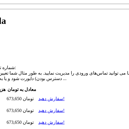
شماره 
برای کشور کانادا (Canada) شماره تلفن مجازی از شهرهای زیر ارائه می شود:
 می ‌توانید تماس‌های ورودی را مدیریت نمایید. به طور مثال شما تعیی
دسترس بودن) دایورت شود و یا به پیام منوی صوتی پخش شود که شما در آن داخلی تعریف کرده‌اید و یا ...
معادل به تومان
هزی
سفارش دهید!
673,650 تومان
سفارش دهید!
673,650 تومان
سفارش دهید!
673,650 تومان