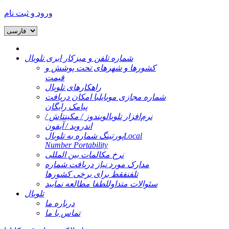
ورود و ثبت نام
شماره تلفن و میزکار ابری تلوبال
کشورها و شهرهای تحت پوشش و
قیمت
راهکارهای تلوبال
شماره مجازی موبایل
با امکان دریافت
پیامک رایگان
نرم‌افزار تلوبال
ویندوز / مکینتاش /
اندروید / آیفون
Local
پورتینگ شماره به تلوبال
Number Portability
نرخ مکالمات بین المللی
مدارک مورد نیاز دریافت شماره
تلفن
فقط برای برخی کشورها
سئوالات متداول
لطفا مطالعه نمایید
تلوبال
درباره ما
تماس با ما