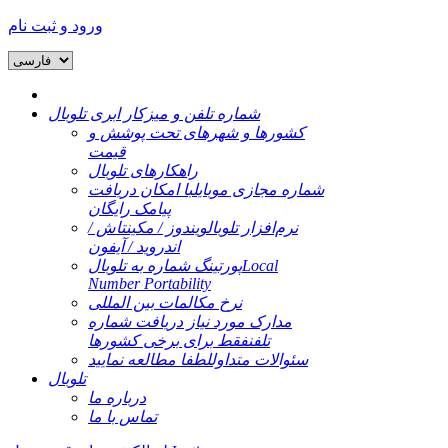
ورود و ثبت نام
شماره تلفن و میزکار ابری تلوبال
کشورها و شهرهای تحت پوشش و
قیمت
راهکارهای تلوبال
شماره مجازی موبایل
با امکان دریافت
پیامک رایگان
نرم‌افزار تلوبال
ویندوز / مکینتاش /
اندروید / آیفون
Local
پورتینگ شماره به تلوبال
Number Portability
نرخ مکالمات بین المللی
مدارک مورد نیاز دریافت شماره
تلفن
فقط برای برخی کشورها
سئوالات متداول
لطفا مطالعه نمایید
تلوبال
درباره ما
تماس با ما