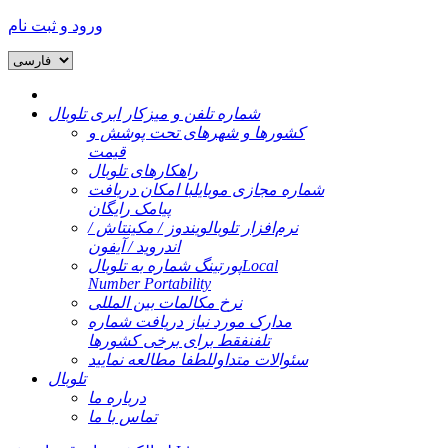
ورود و ثبت نام
شماره تلفن و میزکار ابری تلوبال
کشورها و شهرهای تحت پوشش و
قیمت
راهکارهای تلوبال
شماره مجازی موبایل
با امکان دریافت
پیامک رایگان
نرم‌افزار تلوبال
ویندوز / مکینتاش /
اندروید / آیفون
Local
پورتینگ شماره به تلوبال
Number Portability
نرخ مکالمات بین المللی
مدارک مورد نیاز دریافت شماره
تلفن
فقط برای برخی کشورها
سئوالات متداول
لطفا مطالعه نمایید
تلوبال
درباره ما
تماس با ما