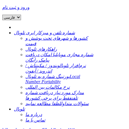
ورود و ثبت نام
شماره تلفن و میزکار ابری تلوبال
کشورها و شهرهای تحت پوشش و
قیمت
راهکارهای تلوبال
شماره مجازی موبایل
با امکان دریافت
پیامک رایگان
نرم‌افزار تلوبال
ویندوز / مکینتاش /
اندروید / آیفون
Local
پورتینگ شماره به تلوبال
Number Portability
نرخ مکالمات بین المللی
مدارک مورد نیاز دریافت شماره
تلفن
فقط برای برخی کشورها
سئوالات متداول
لطفا مطالعه نمایید
تلوبال
درباره ما
تماس با ما