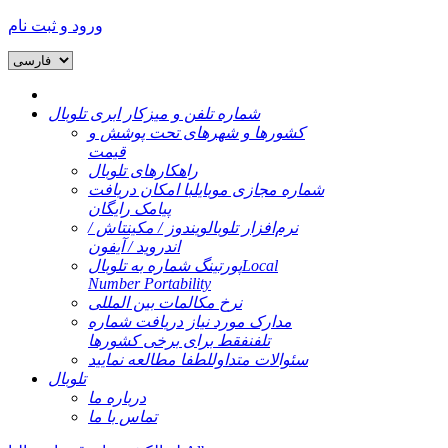
ورود و ثبت نام
شماره تلفن و میزکار ابری تلوبال
کشورها و شهرهای تحت پوشش و
قیمت
راهکارهای تلوبال
شماره مجازی موبایل
با امکان دریافت
پیامک رایگان
نرم‌افزار تلوبال
ویندوز / مکینتاش /
اندروید / آیفون
Local
پورتینگ شماره به تلوبال
Number Portability
نرخ مکالمات بین المللی
مدارک مورد نیاز دریافت شماره
تلفن
فقط برای برخی کشورها
سئوالات متداول
لطفا مطالعه نمایید
تلوبال
درباره ما
تماس با ما