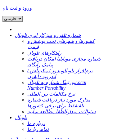
ورود و ثبت نام
شماره تلفن و میزکار ابری تلوبال
کشورها و شهرهای تحت پوشش و
قیمت
راهکارهای تلوبال
شماره مجازی موبایل
با امکان دریافت
پیامک رایگان
نرم‌افزار تلوبال
ویندوز / مکینتاش /
اندروید / آیفون
Local
پورتینگ شماره به تلوبال
Number Portability
نرخ مکالمات بین المللی
مدارک مورد نیاز دریافت شماره
تلفن
فقط برای برخی کشورها
سئوالات متداول
لطفا مطالعه نمایید
تلوبال
درباره ما
تماس با ما