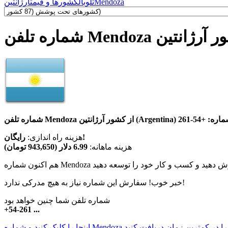
Mendoza
تلوبال
کشورها و قیمت
آرژانتین
فن Mendoza کشور آرژانتین
ن (Argentina) با پیش شماره:
+54-261
رایگان!
هزینه راه اندازی:
هزینه ماهانه:
6.99 دلار (943,650 تومان)
خبر خوب! سفارش این شماره نیاز به هیچ مدرکی ندارد!
شماره تلفن شما چنین خواهد بود
+54-261 ...